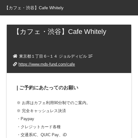
【カフェ・渋谷】Cafe Whitely
【カフェ・渋谷】Cafe Whitely
東京都１丁目６−１４ ジョルディビル 1F​
https://www.mds-fund.com/cafe
| ご予約にあたってのお願い
※ お席はカフェ利用90分制でのご案内。
※ 完全キャッシュレス決済
・Paypay
・クレジットカード各種
・交通系IC、QUIC Pay、iD