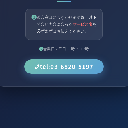
総合窓口につながります為、以下
問合せ内容に合った
サービス名
を
必ずまずはお伝えください。
営業日：平日 11時 〜 17時
tel:03-6820-5197